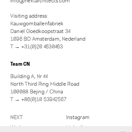
info@nextarchitects.com
Visiting address:
Kauwgomballenfabriek
Daniël Goedkoopstraat 34
1096 BD Amsterdam, Nederland
T → +31(0)20 4630463
Team CN
Building A, Nr 44
North Third Ring Middle Road
100088 Bejing / China
T → +86(0)10 53942567
NEXT
Instagram
Work
LinkedIn