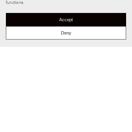
functions.
Accept
Deny
B.Amsterdam
Startup Ecosystem
Het voormalig IBM-pand in Amsterdam
Nieuw-West heeft nieuw leven gekregen
als een dynamische hotspot voor
startups, ZZP-ers en ondernemingen uit
de creatieve sector. Bij de transformatie
van B.Amsterdam stond het hergebruik
van bestaande materialen en elementen